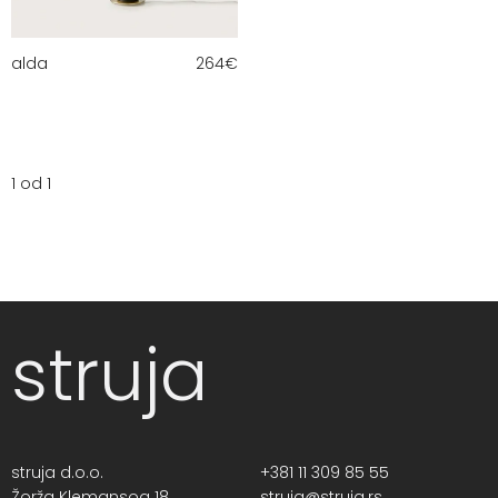
alda
264
€
1 od 1
struja
struja d.o.o.
+381 11 309 85 55
Žorža Klemansoa 18,
struja@struja.rs