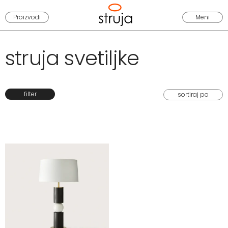
Proizvodi
Meni
struja svetiljke
filter