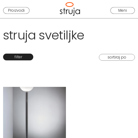
Proizvodi
Meni
struja svetiljke
filter