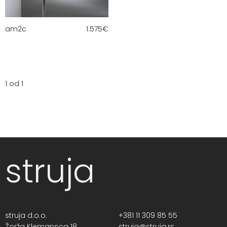
am2c
1.575
€
1 od 1
struja
struja d.o.o.
+381 11 309 85 55
Žorža Klemansoa 18,
struja@struja.rs