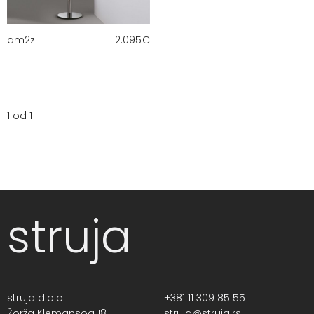
am2z
2.095
€
1 od 1
struja
struja d.o.o.
+381 11 309 85 55
Žorža Klemansoa 18,
struja@struja.rs