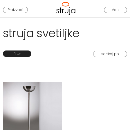
Proizvodi
Meni
struja svetiljke
filter