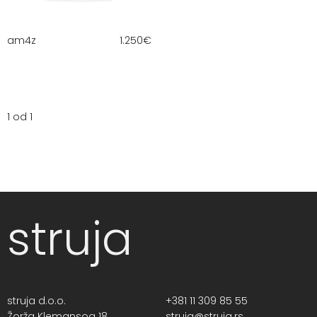
am4z
1.250
€
1 od 1
struja
struja d.o.o.
+381 11 309 85 55
Žorža Klemansoa 18,
struja@struja.rs