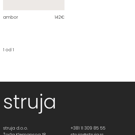
ambor
142
€
1 od 1
struja
struja d.o.o.
+381 11 309 85 55
Žorža Klemansoa 18,
struja@struja.rs