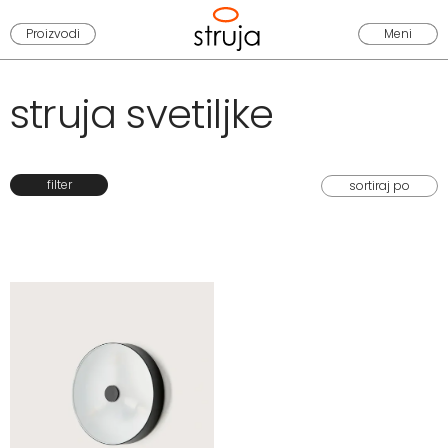
Proizvodi
Meni
struja svetiljke
filter