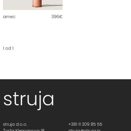
amec
396
€
1 od 1
struja
struja d.o.o.
+381 11 309 85 55
Žorža Klemansoa 18,
struja@struja.rs