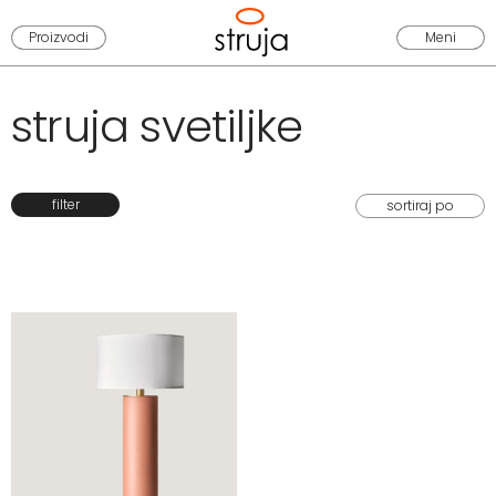
Proizvodi
Meni
struja svetiljke
filter