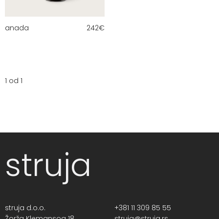
anada
242
€
1 od 1
struja
struja d.o.o.
+381 11 309 85 55
Žorža Klemansoa 18,
struja@struja.rs