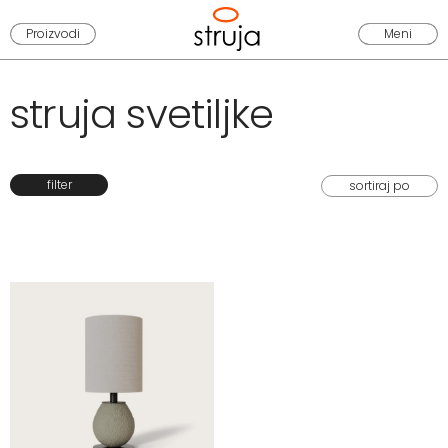
Proizvodi
Meni
struja svetiljke
filter