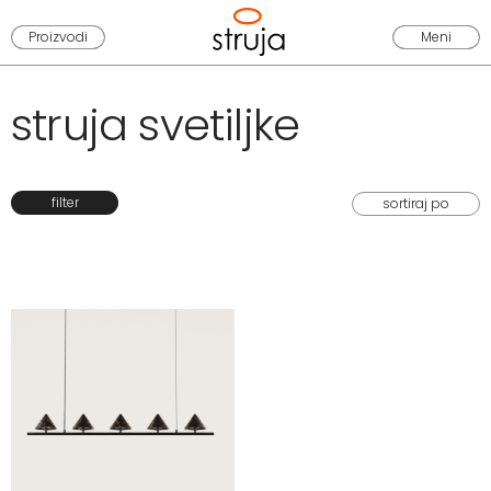
Proizvodi
Meni
struja svetiljke
filter