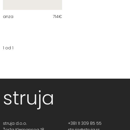
anza
714
€
1 od 1
struja
struja d.o.o.
+381 11 309 85 55
Žorža Klemansoa 18,
struja@struja.rs