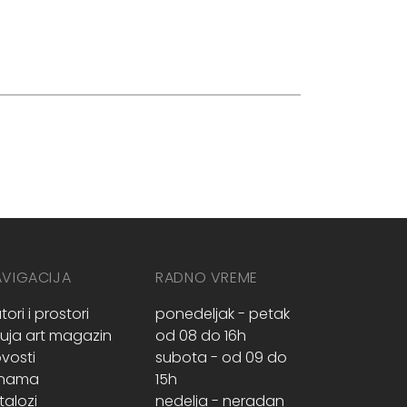
AVIGACIJA
RADNO VREME
tori i prostori
ponedeljak - petak
ruja art magazin
od 08 do 16h
vosti
subota - od 09 do
 nama
15h
talozi
nedelja - neradan