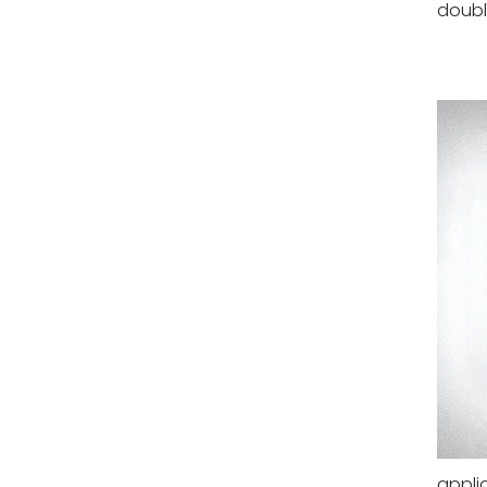
doub
appli