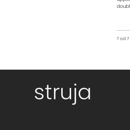
doub
7 od 7
struja