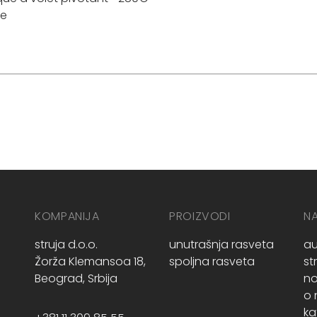
le
KOMPANIJA
PROIZVODI
N
struja d.o.o.
unutrašnja rasveta
au
Žorža Klemansoa 18,
spoljna rasveta
st
Beograd, Srbija
no
o
ka