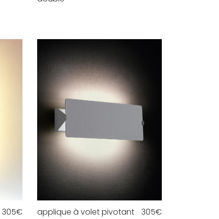
305
€
applique à volet pivotant
305
€