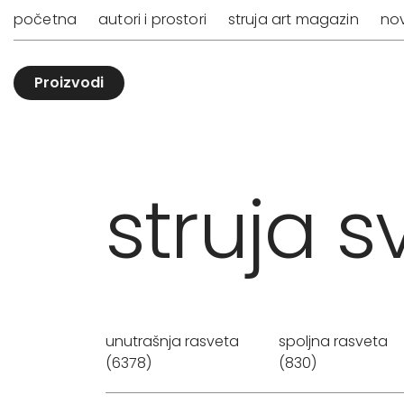
početna
autori i prostori
struja art magazin
nov
Proizvodi
struja sv
unutrašnja rasveta
spoljna rasveta
(6378)
(830)