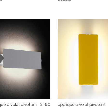
que à volet pivotant
345
€
applique à volet pivotant