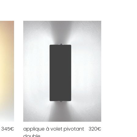
345
€
applique à volet pivotant
320
€
double