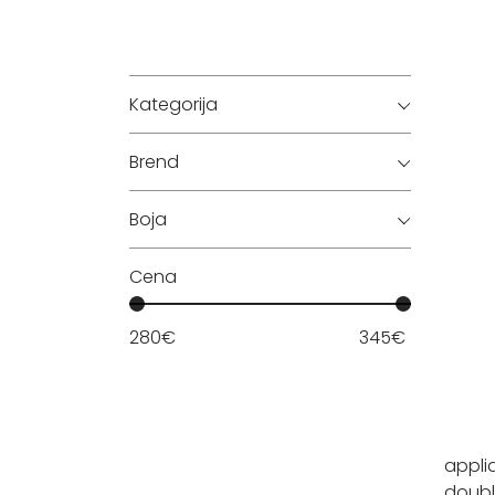
Kategorija
Brend
Boja
Cena
280
€
345
€
appli
doub