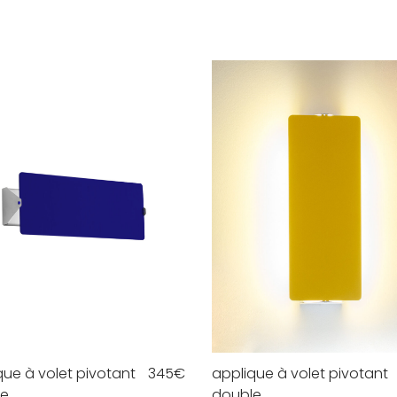
que à volet pivotant
345
€
applique à volet pivotant
le
double