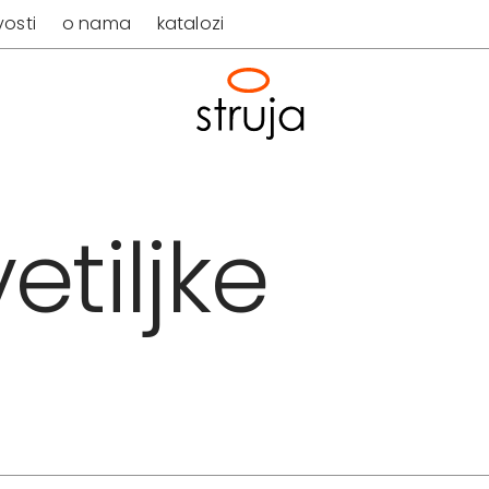
osti
o nama
katalozi
etiljke