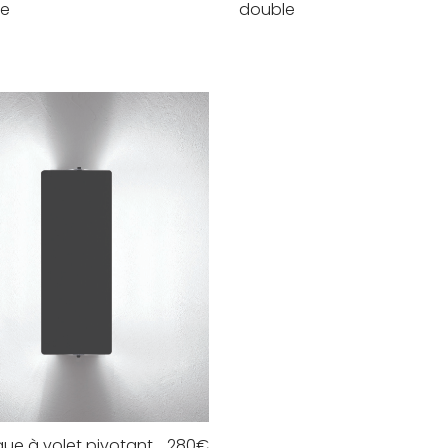
le
double
que à volet pivotant
280
€