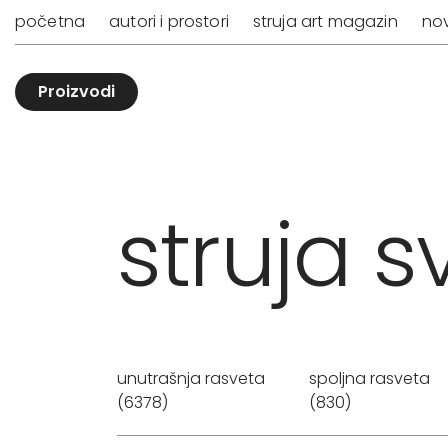
početna
autori i prostori
struja art magazin
nov
Proizvodi
struja sv
unutrašnja rasveta
spoljna rasveta
(6378)
(830)