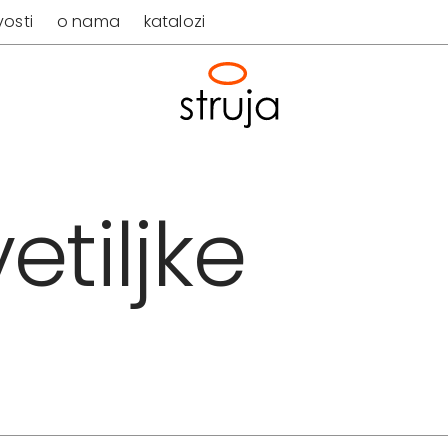
osti
o nama
katalozi
etiljke