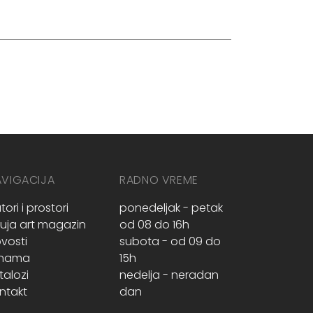
AVIGACIJA
RADNO VREME
tori i prostori
ponedeljak - petak
ruja art magazin
od 08 do 16h
vosti
subota - od 09 do
 nama
15h
talozi
nedelja - neradan
ntakt
dan