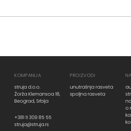
KOMPANIJA
PROIZVODI
N
struja d.o.o.
unutrašnja rasveta
au
Žorža Klemansoa 18,
spoljna rasveta
st
Beograd, Srbija
no
o
ka
+381 11 309 85 55
ko
struja@struja.rs