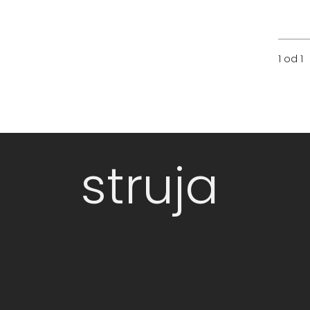
1 od 1
struja