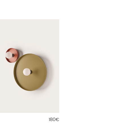
180
€