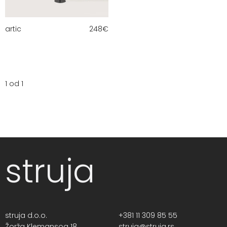
artic
248
€
1 od 1
struja
struja d.o.o.
+381 11 309 85 55
Žorža Klemansoa 18,
struja@struja.rs