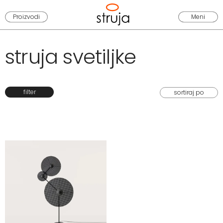
Proizvodi
Meni
struja svetiljke
filter