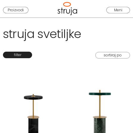
Proizvodi
Meni
struja svetiljke
filter