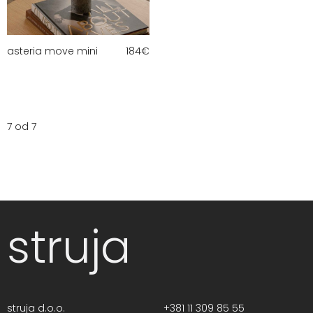
asteria move mini
184
€
7 od 7
struja
struja d.o.o.
+381 11 309 85 55