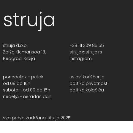
struja
struja d.o.o.
+381 11 309 85 55
Žorža Klemansoa 18,
struja@struja.rs
Beograd, Srbija
instagram
ponedeljak - petak
uslovi korišćenja
od 08 do 16h
politika privatnosti
subota - od 09 do 15h
politika kolačića
nedelja - neradan dan
sva prava zadržana, struja 2025.