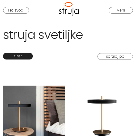
Proizvodi
Meni
struja svetiljke
filter