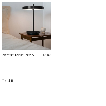
asteria table lamp
329
€
11 od 11