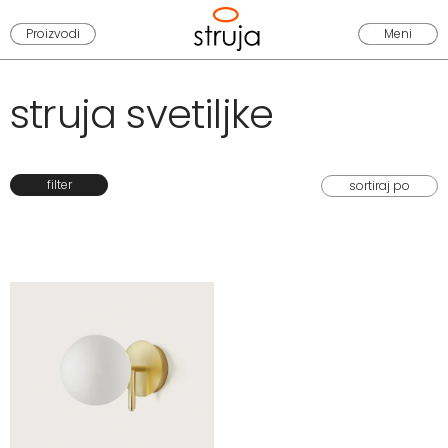
Proizvodi
Meni
struja svetiljke
filter