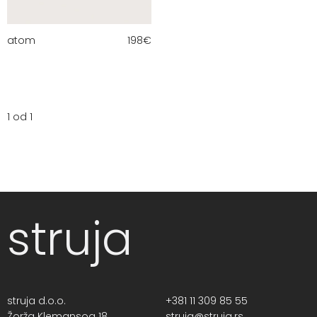
atom
198
€
1 od 1
struja
struja d.o.o.
+381 11 309 85 55
Žorža Klemansoa 18,
struja@struja.rs