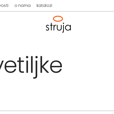
osti
o nama
katalozi
etiljke