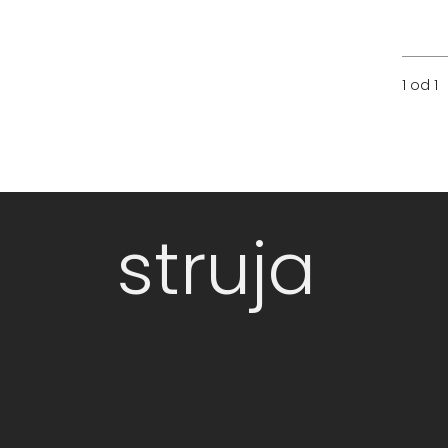
1 od 1
struja