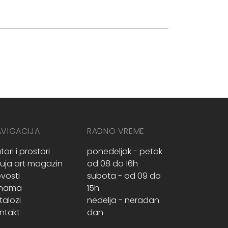
AVIGACIJA
RADNO VREME
tori i prostori
ponedeljak - petak
ruja art magazin
od 08 do 16h
vosti
subota - od 09 do
 nama
15h
talozi
nedelja - neradan
ntakt
dan