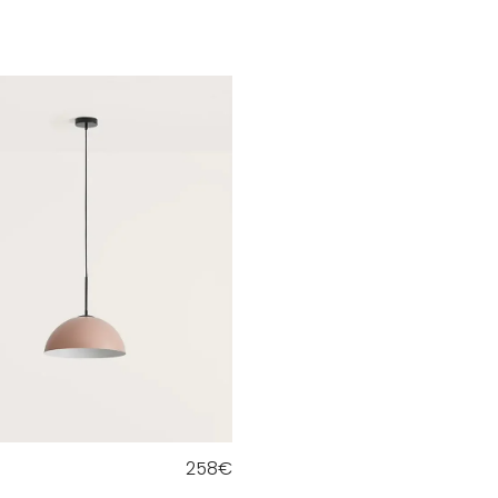
258
€