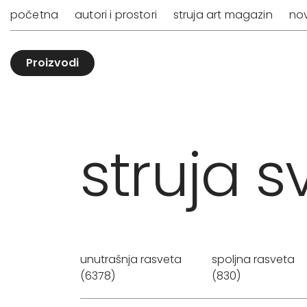
početna
autori i prostori
struja art magazin
nov
Proizvodi
struja sv
unutrašnja rasveta
spoljna rasveta
(6378)
(830)