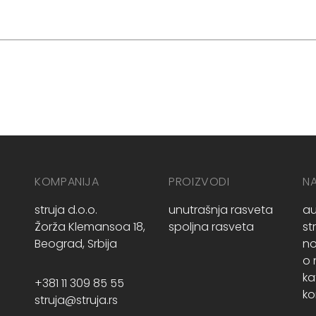
KOMPANIJA
PROIZVODI
N
struja d.o.o.
unutrašnja rasveta
au
Žorža Klemansoa 18,
spoljna rasveta
st
Beograd, Srbija
no
o
ka
+381 11 309 85 55
ko
struja@struja.rs