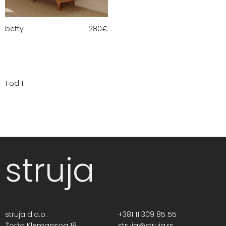
betty
280
€
1 od 1
struja
struja d.o.o.
+381 11 309 85 55
Žorža Klemansoa 18,
struja@struja.rs