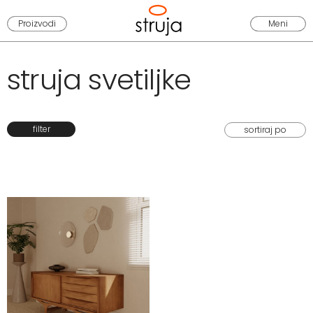
Proizvodi
Meni
struja svetiljke
filter