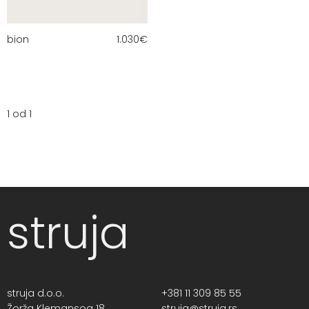
bion
1.030
€
1 od 1
struja
struja d.o.o.
+381 11 309 85 55
Žorža Klemansoa 18,
struja@struja.rs