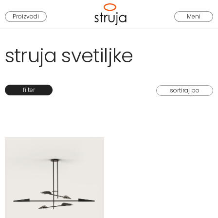
Proizvodi
Meni
struja svetiljke
filter