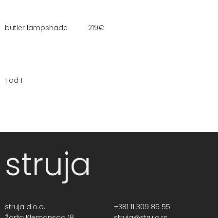
butler lampshade
219
€
1 od 1
struja
struja d.o.o.
+381 11 309 85 55
Žorža Klemansoa 18,
struja@struja.rs