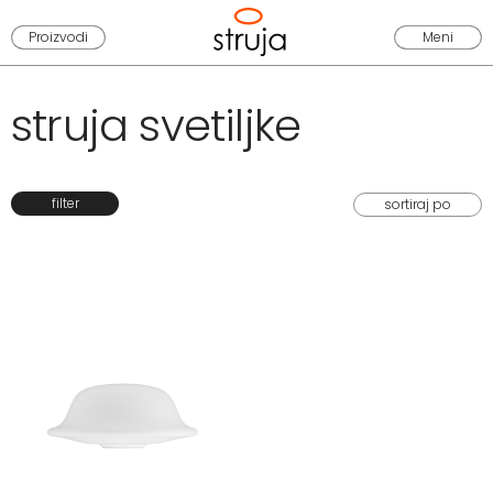
Proizvodi
Meni
struja svetiljke
filter