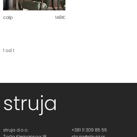
calp
148
€
1 od 1
struja
struja d.o.o.
+381 11 309 85 55
Žorža Klemansoa 18,
struja@struja.rs