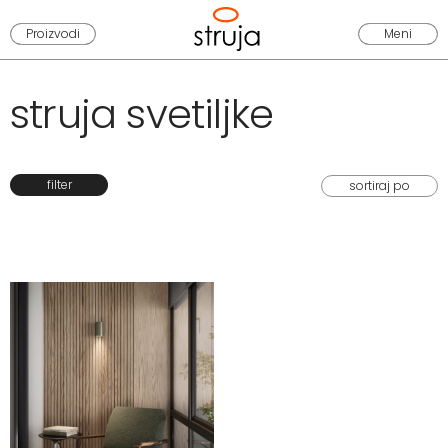
Proizvodi
Meni
struja svetiljke
filter