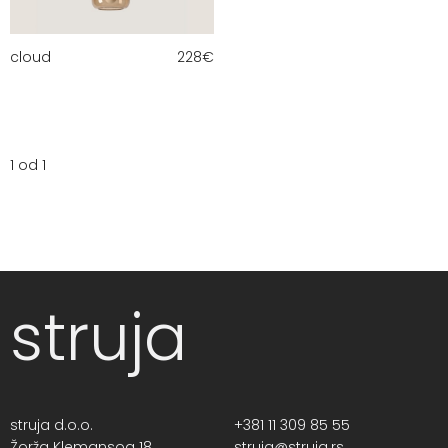
cloud
228
€
1 od 1
struja
struja d.o.o.
+381 11 309 85 55
Žorža Klemansoa 18,
struja@struja.rs