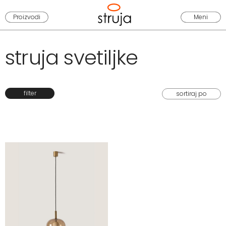
Proizvodi
Meni
struja svetiljke
filter