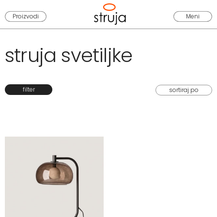
Proizvodi
Meni
struja svetiljke
filter