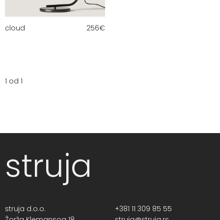
cloud
256
€
1 od 1
struja
struja d.o.o.
+381 11 309 85 55
Žorža Klemansoa 18,
struja@struja.rs