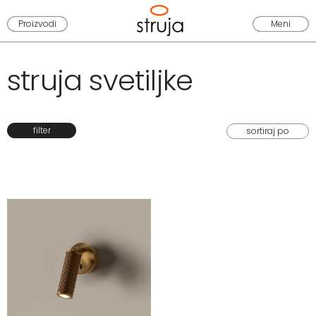
Proizvodi
Meni
struja svetiljke
filter