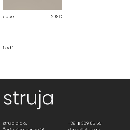
coco
208
€
1 od 1
struja
struja d.o.o.
+381 11 309 85 55
Žorža Klemansoa 18,
struja@struja.rs