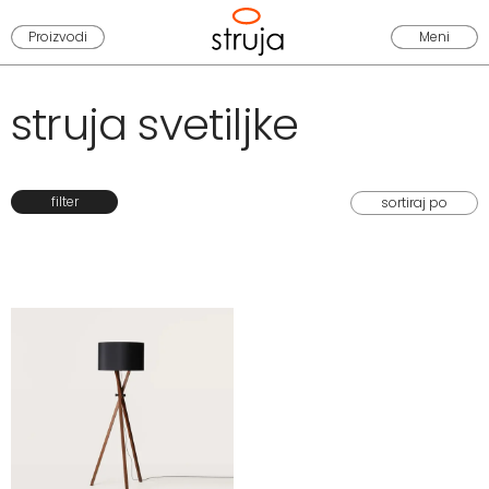
Proizvodi
Meni
struja svetiljke
filter