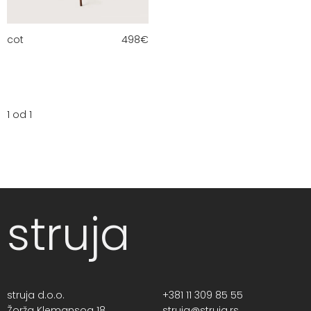
cot
498
€
1 od 1
struja
struja d.o.o.
+381 11 309 85 55
Žorža Klemansoa 18,
struja@struja.rs