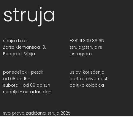
struja
struja d.o.o.
+381 11 309 85 55
Žorža Klemansoa 18,
struja@struja.rs
Beograd, Srbija
instagram
ponedeljak - petak
uslovi korišćenja
od 08 do 16h
politika privatnosti
subota - od 09 do 15h
politika kolačića
nedelja - neradan dan
sva prava zadržana, struja 2025.