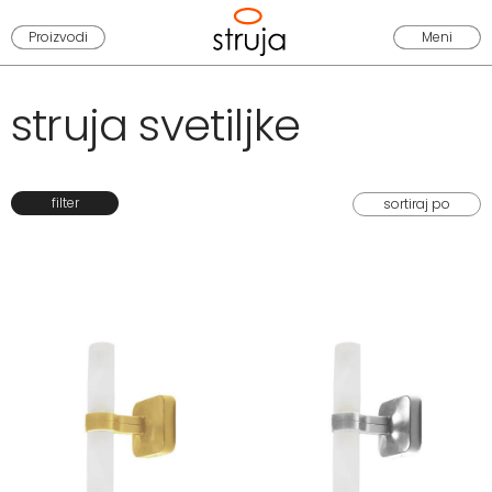
Proizvodi
Meni
struja svetiljke
filter