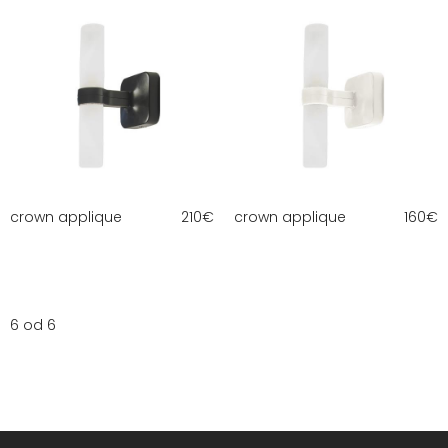
crown applique
210
€
crown applique
160
€
6 od 6