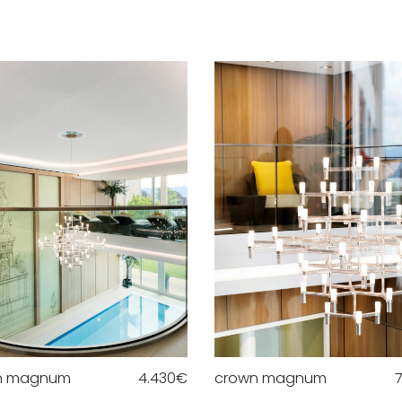
n magnum
4.430
€
crown magnum