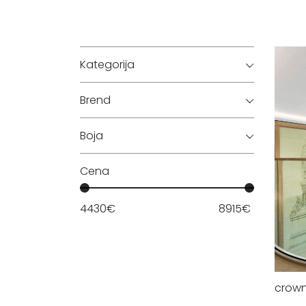
Kategorija
Brend
Boja
Cena
4430
€
8915
€
crow