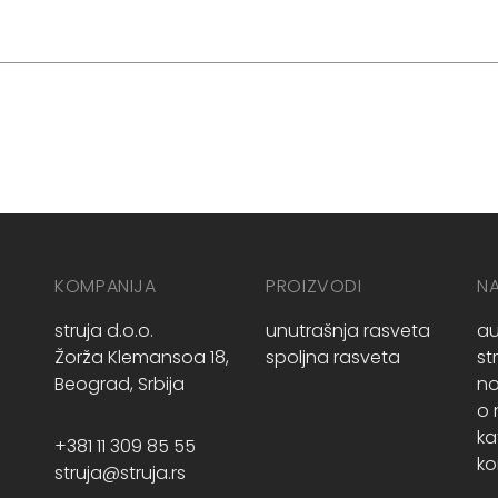
KOMPANIJA
PROIZVODI
N
struja d.o.o.
unutrašnja rasveta
au
Žorža Klemansoa 18,
spoljna rasveta
st
Beograd, Srbija
no
o
ka
+381 11 309 85 55
ko
struja@struja.rs