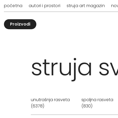
početna
autori i prostori
struja art magazin
nov
Proizvodi
struja sv
unutrašnja rasveta
spoljna rasveta
(6378)
(830)