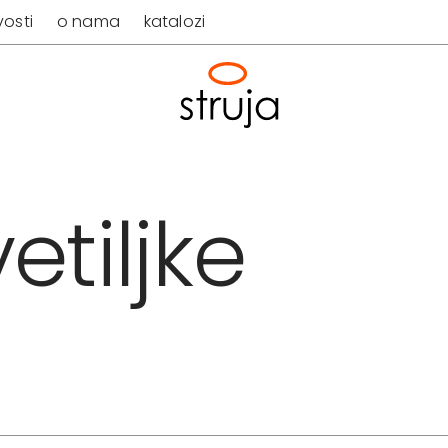
osti
o nama
katalozi
etiljke