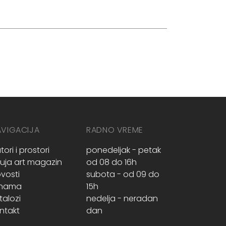
AVIGACIJA
RADNO VREME
tori i prostori
ponedeljak - petak
ruja art magazin
od 08 do 16h
vosti
subota - od 09 do
 nama
15h
talozi
nedelja - neradan
ntakt
dan