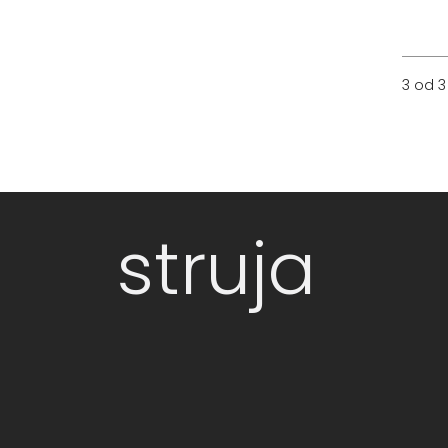
3 od 3
struja