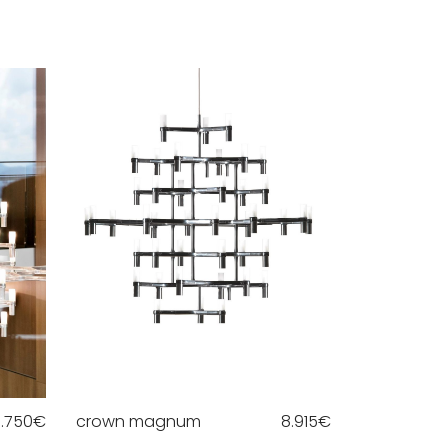
7.750
€
crown magnum
8.915
€