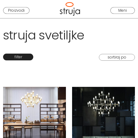
Proizvodi
Meni
struja svetiljke
filter