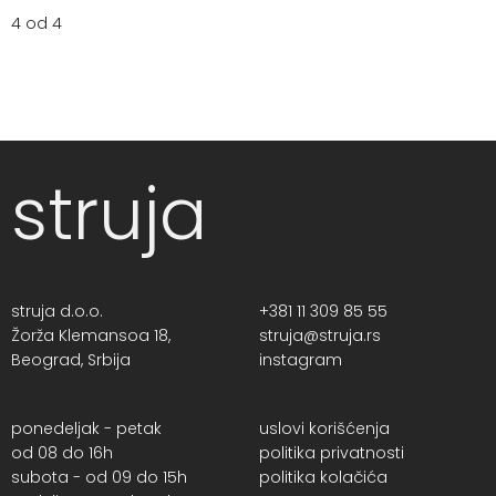
4 od 4
struja
struja d.o.o.
+381 11 309 85 55
Žorža Klemansoa 18,
struja@struja.rs
Beograd, Srbija
instagram
ponedeljak - petak
uslovi korišćenja
od 08 do 16h
politika privatnosti
subota - od 09 do 15h
politika kolačića