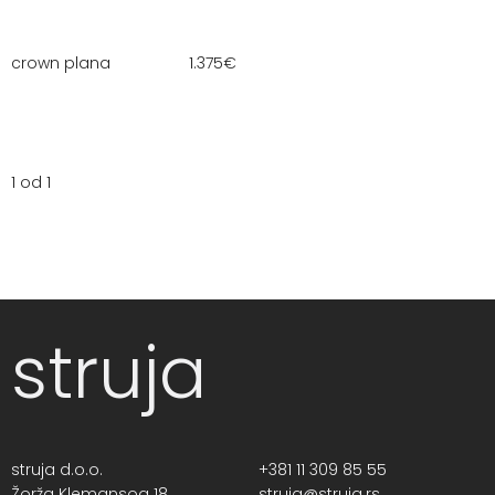
crown plana
1.375
€
1 od 1
struja
struja d.o.o.
+381 11 309 85 55
Žorža Klemansoa 18,
struja@struja.rs