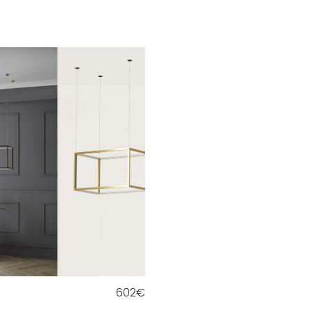
602
€