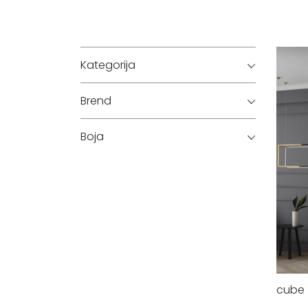
Kategorija
Brend
Boja
cube