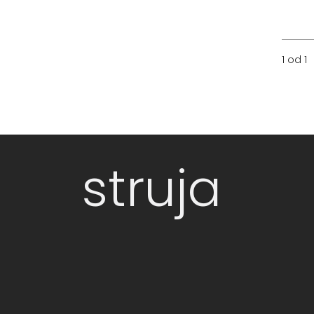
1 od 1
struja