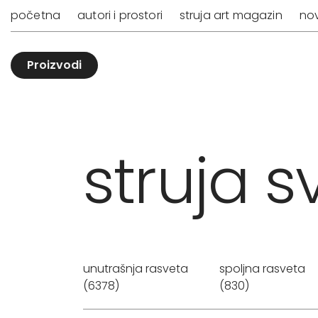
početna
autori i prostori
struja art magazin
nov
Proizvodi
struja sv
unutrašnja rasveta
spoljna rasveta
(6378)
(830)