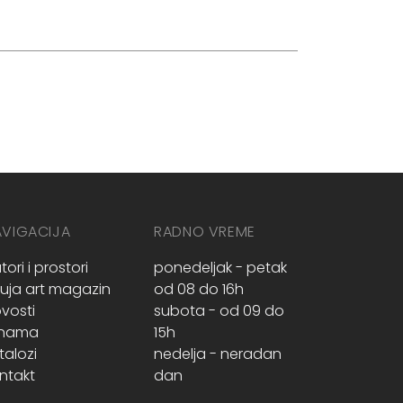
AVIGACIJA
RADNO VREME
tori i prostori
ponedeljak - petak
ruja art magazin
od 08 do 16h
vosti
subota - od 09 do
 nama
15h
talozi
nedelja - neradan
ntakt
dan