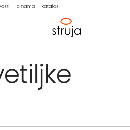
osti
o nama
katalozi
etiljke