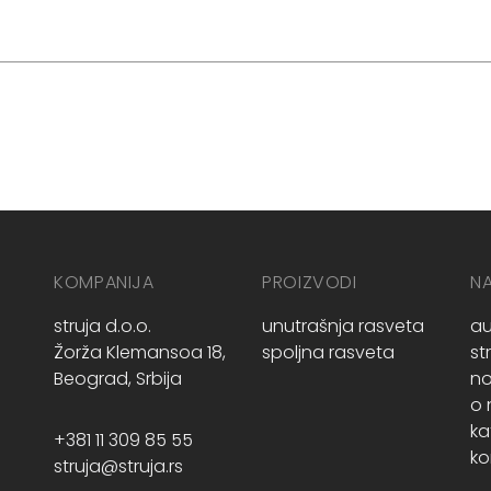
KOMPANIJA
PROIZVODI
N
struja d.o.o.
unutrašnja rasveta
au
Žorža Klemansoa 18,
spoljna rasveta
st
Beograd, Srbija
no
o
ka
+381 11 309 85 55
ko
struja@struja.rs