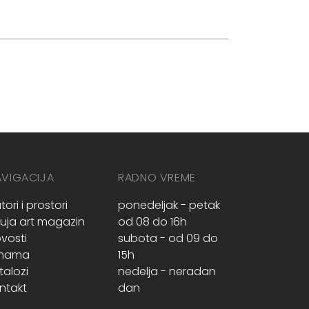
AVIGACIJA
RADNO VREME
tori i prostori
ponedeljak - petak
ruja art magazin
od 08 do 16h
vosti
subota - od 09 do
 nama
15h
talozi
nedelja - neradan
ntakt
dan