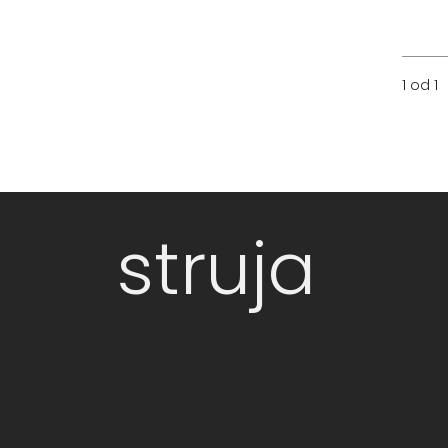
1 od 1
struja