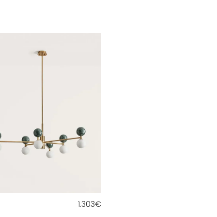
1.303
€