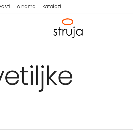
osti
o nama
katalozi
etiljke