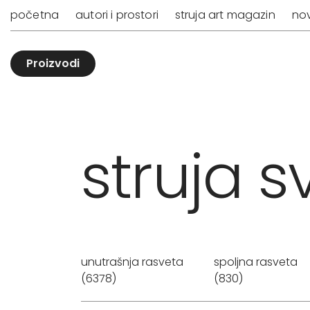
početna
autori i prostori
struja art magazin
nov
Proizvodi
struja sv
unutrašnja rasveta
spoljna rasveta
(6378)
(830)