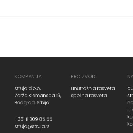
KOMPANIJA
PROIZVODI
N
struja d.o.o.
unutrašnja rasveta
au
Žorža Klemansoa 18,
spoljna rasveta
st
Beograd, Srbija
no
o
ka
+381 11 309 85 55
ko
struja@struja.rs