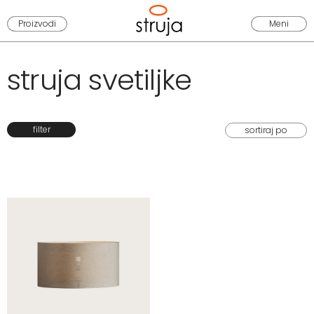
Proizvodi
Meni
struja svetiljke
filter