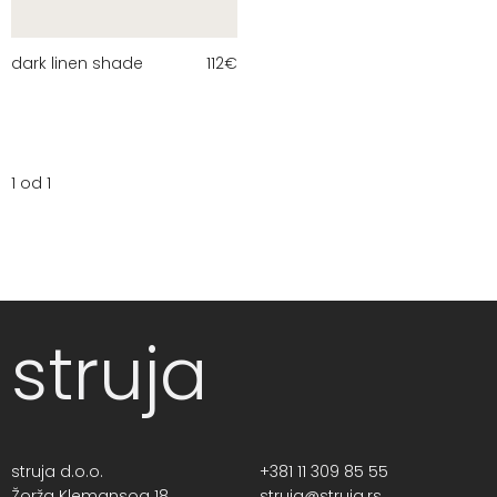
dark linen shade
112
€
1 od 1
struja
struja d.o.o.
+381 11 309 85 55
Žorža Klemansoa 18,
struja@struja.rs