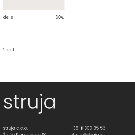
delie
168
€
1 od 1
struja
struja d.o.o.
+381 11 309 85 55
Žorža Klemansoa 18,
struja@struja.rs