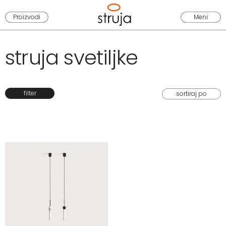
Proizvodi
Meni
struja svetiljke
filter