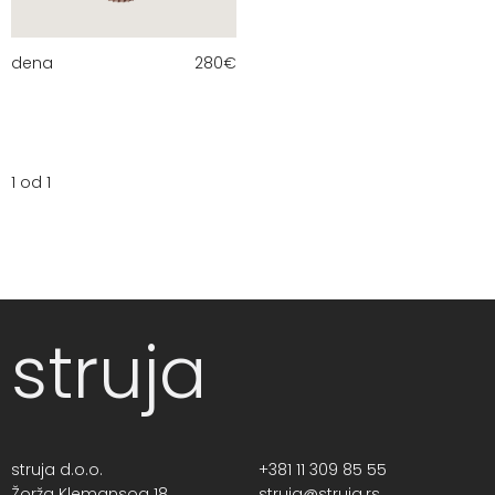
dena
280
€
1 od 1
struja
struja d.o.o.
+381 11 309 85 55
Žorža Klemansoa 18,
struja@struja.rs