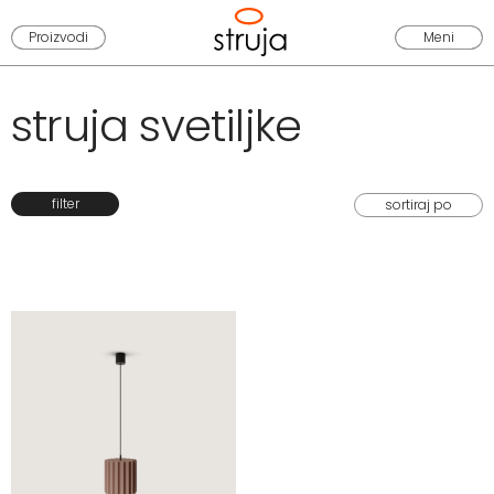
Proizvodi
Meni
struja svetiljke
filter