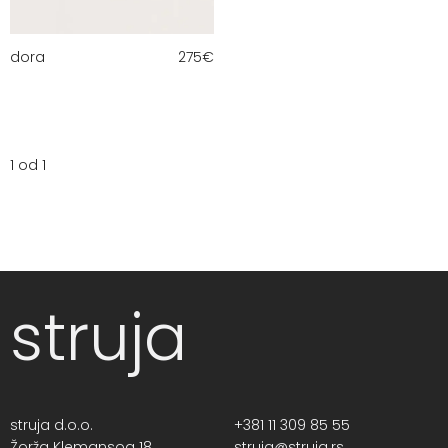
dora
275
€
1 od 1
struja
struja d.o.o.
+381 11 309 85 55
Žorža Klemansoa 18,
struja@struja.rs