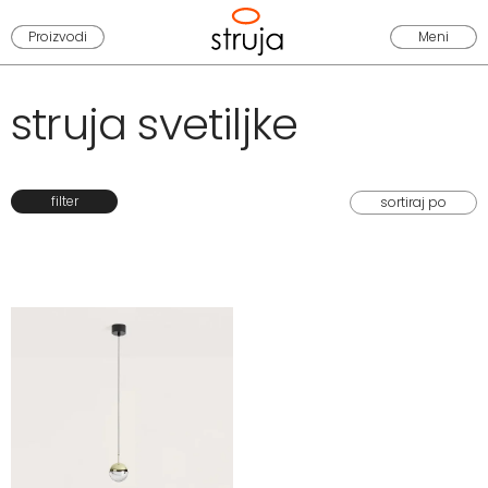
Proizvodi
Meni
struja svetiljke
filter