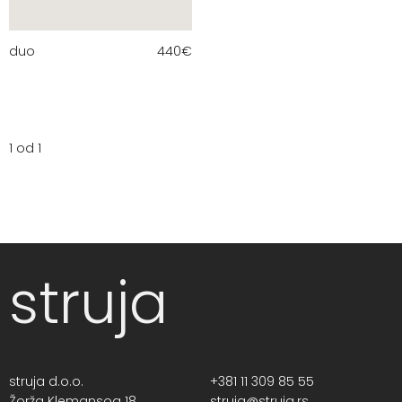
duo
440
€
1 od 1
struja
struja d.o.o.
+381 11 309 85 55
Žorža Klemansoa 18,
struja@struja.rs