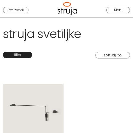
Proizvodi
Meni
struja svetiljke
filter