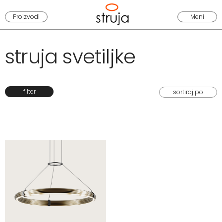
Proizvodi
Meni
struja svetiljke
filter