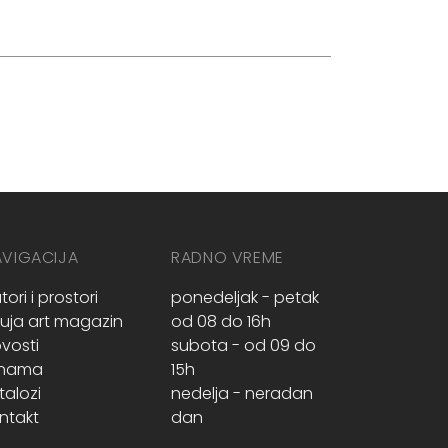
AVIGACIJA
RADNO VREME
tori i prostori
ponedeljak - petak
ruja art magazin
od 08 do 16h
vosti
subota - od 09 do
 nama
15h
talozi
nedelja - neradan
ntakt
dan