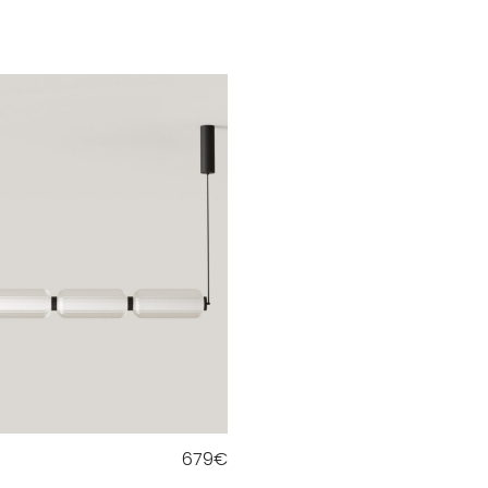
679
€