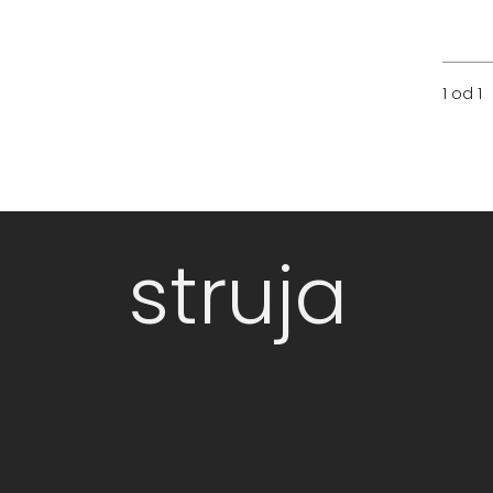
1 od 1
struja