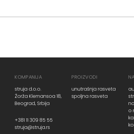
KOMPANIJA
PROIZVODI
N
struja d.o.o.
unutrašnja rasveta
au
Žorža Klemansoa 18,
spoljna rasveta
st
Beograd, Srbija
no
o
ka
+381 11 309 85 55
ko
struja@struja.rs