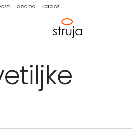
osti
o nama
katalozi
etiljke