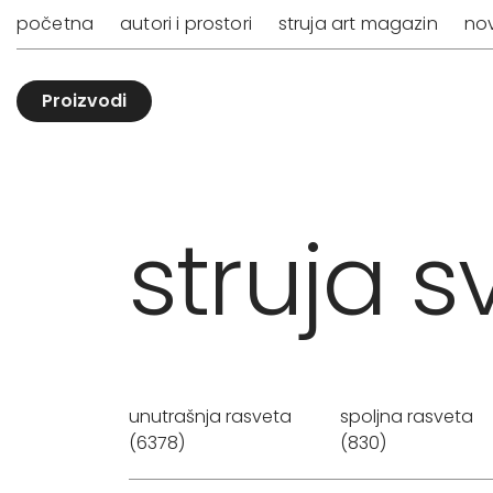
početna
autori i prostori
struja art magazin
nov
Proizvodi
struja sv
unutrašnja rasveta
spoljna rasveta
(6378)
(830)