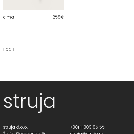
elma
258
€
1 od 1
struja
struja d.o.o.
+381 11 309 85 55
Žorža Klemansoa 18,
struja@struja.rs