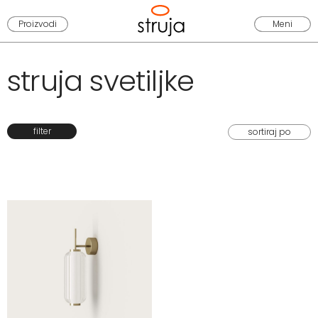
Proizvodi
Meni
struja svetiljke
filter