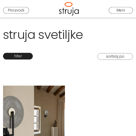
Proizvodi
Meni
struja svetiljke
filter