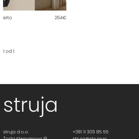
erto
264
€
1 od 1
struja
struja d.o.o.
+381 11 309 85 55
Žorža Klemansoa 18,
struja@struja.rs