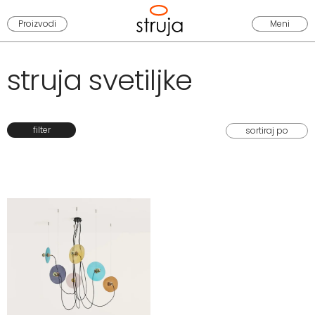
Proizvodi
Meni
struja svetiljke
filter