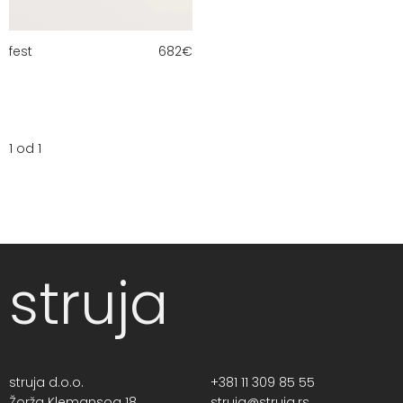
fest
682
€
1 od 1
struja
struja d.o.o.
+381 11 309 85 55
Žorža Klemansoa 18,
struja@struja.rs