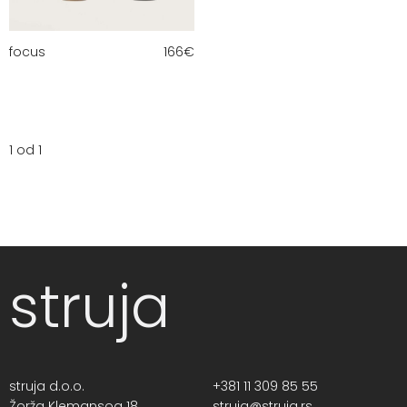
focus
166
€
1 od 1
struja
struja d.o.o.
+381 11 309 85 55
Žorža Klemansoa 18,
struja@struja.rs