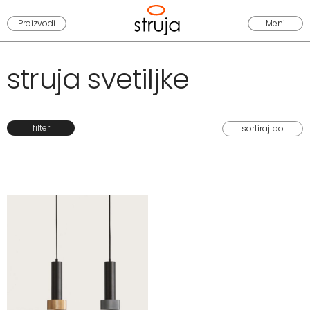
Proizvodi
Meni
struja svetiljke
filter