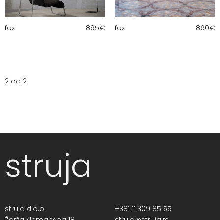
fox
895
€
fox
860
€
2 od 2
struja
struja d.o.o.
+381 11 309 85 55
Žorža Klemansoa 18,
struja@struja.rs