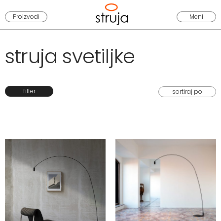
Proizvodi
Meni
struja svetiljke
filter