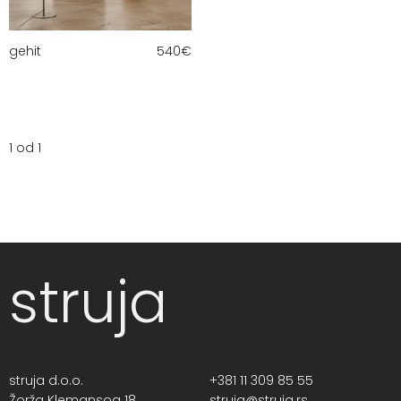
gehit
540
€
1 od 1
struja
struja d.o.o.
+381 11 309 85 55
Žorža Klemansoa 18,
struja@struja.rs