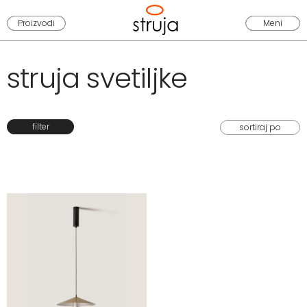
Proizvodi
Meni
struja svetiljke
filter