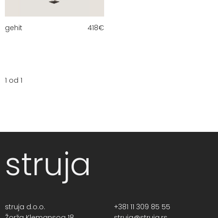
gehit
418
€
1 od 1
struja
struja d.o.o.
+381 11 309 85 55
Žorža Klemansoa 18,
struja@struja.rs