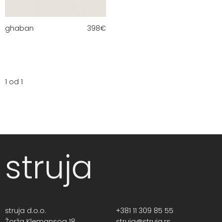
ghaban
398
€
1 od 1
struja
struja d.o.o.
+381 11 309 85 55
Žorža Klemansoa 18,
struja@struja.rs