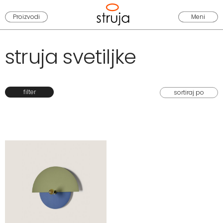
Proizvodi
Meni
struja svetiljke
filter