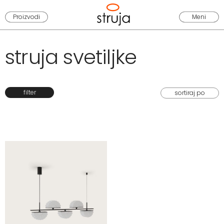
Proizvodi
Meni
struja svetiljke
filter