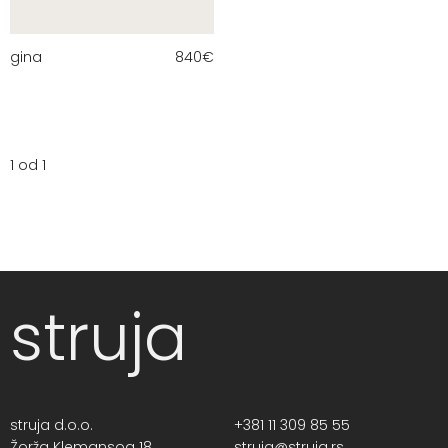
gina
840
€
1 od 1
struja
struja d.o.o.
+381 11 309 85 55
Žorža Klemansoa 18,
struja@struja.rs