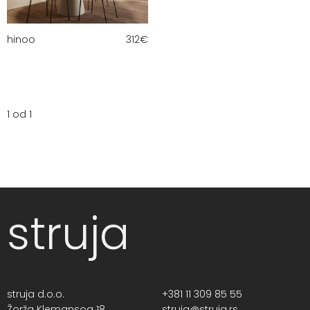
hinoo
312
€
1 od 1
struja
struja d.o.o.
+381 11 309 85 55
Žorža Klemansoa 18,
struja@struja.rs