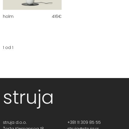
holm
416
€
1 od 1
struja
struja d.o.o.
+381 11 309 85 55
Žorža Klemansoa 18,
struja@struja.rs