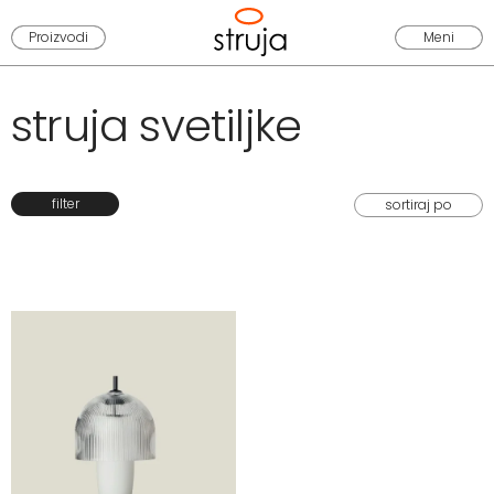
Proizvodi
Meni
struja svetiljke
filter