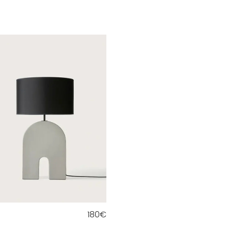
180
€