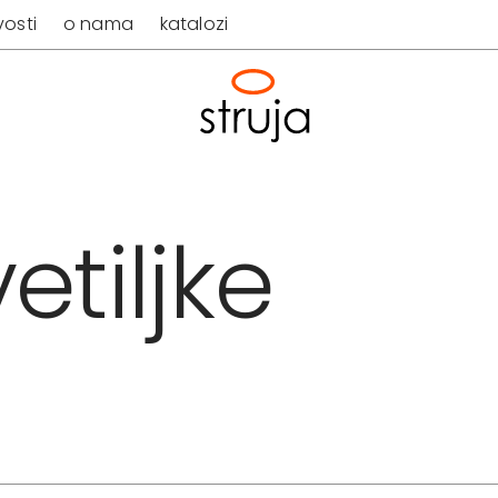
osti
o nama
katalozi
etiljke