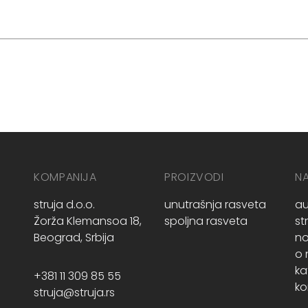
KOMPANIJA
PROIZVODI
N
struja d.o.o.
unutrašnja rasveta
au
Žorža Klemansoa 18,
spoljna rasveta
st
Beograd, Srbija
no
o
ka
+381 11 309 85 55
ko
struja@struja.rs