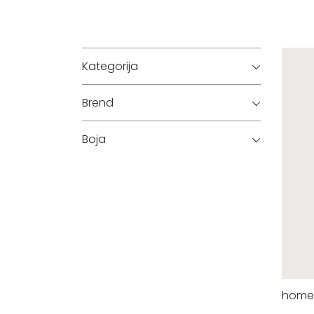
Kategorija
Brend
Boja
home