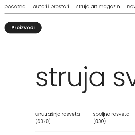
početna
autori i prostori
struja art magazin
nov
Proizvodi
struja sv
unutrašnja rasveta
spoljna rasveta
(6378)
(830)