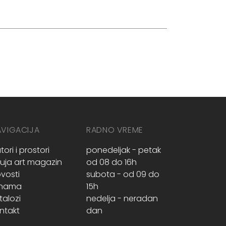
AVIGACIJA
RADNO VREME
tori i prostori
ponedeljak - petak
ruja art magazin
od 08 do 16h
vosti
subota - od 09 do
 nama
15h
talozi
nedelja - neradan
ntakt
dan