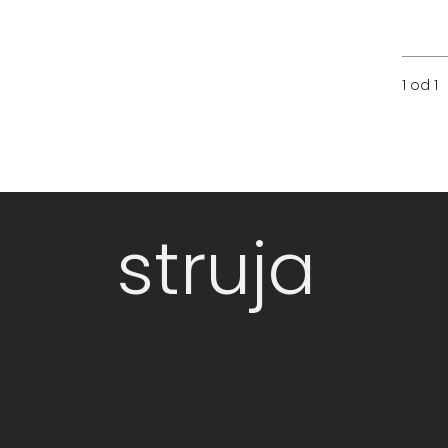
1 od 1
struja