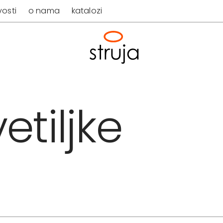
osti
o nama
katalozi
etiljke