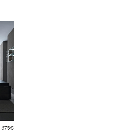
375
€