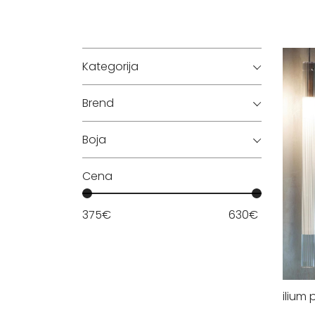
Kategorija
Brend
Boja
Cena
375
€
630
€
ilium