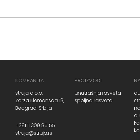
KOMPANIJA
PROIZVODI
N
struja d.o.o.
unutrašnja rasveta
au
Žorža Klemansoa 18,
spoljna rasveta
st
Beograd, Srbija
no
o
ka
+381 11 309 85 55
ko
struja@struja.rs