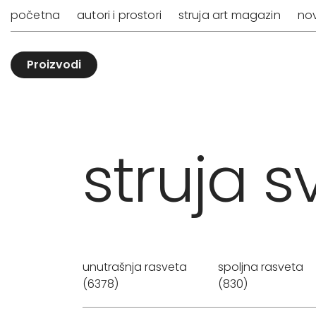
početna
autori i prostori
struja art magazin
nov
Proizvodi
struja sv
unutrašnja rasveta
spoljna rasveta
(6378)
(830)