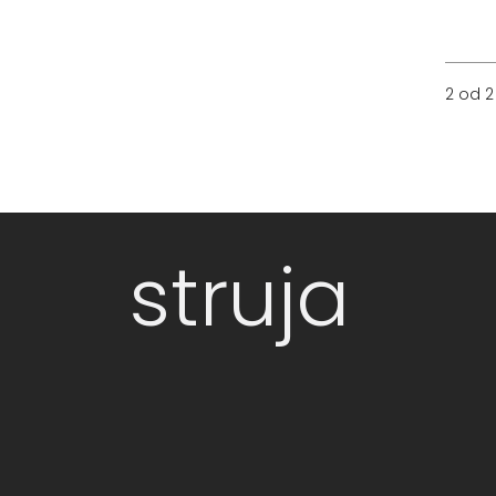
2 od 2
struja