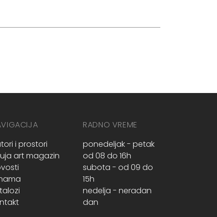
AVIGACIJA
RADNO VREME
tori i prostori
ponedeljak - petak
ruja art magazin
od 08 do 16h
vosti
subota - od 09 do
 nama
15h
talozi
nedelja - neradan
ntakt
dan