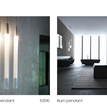
 pendant
630
€
ilium pendant