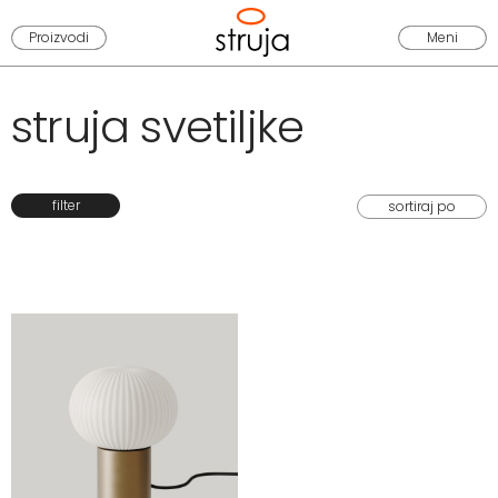
Proizvodi
Meni
struja svetiljke
filter