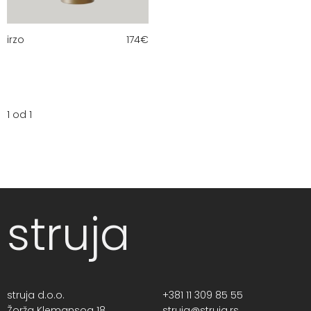
irzo
174
€
1 od 1
struja
struja d.o.o.
+381 11 309 85 55
Žorža Klemansoa 18,
struja@struja.rs